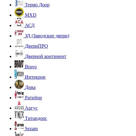
Термо Доор
MXD
АСД
ЗД (Заводские двери)
ДвериПРО
Дверной континент
Bravo
Интекрон
Дива
Ратибор
Аргус
Титандорс
Sezam