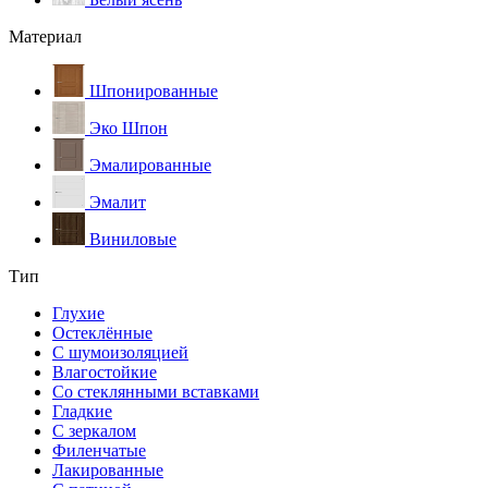
Материал
Шпонированные
Эко Шпон
Эмалированные
Эмалит
Виниловые
Тип
Глухие
Остеклённые
С шумоизоляцией
Влагостойкие
Со стеклянными вставками
Гладкие
С зеркалом
Филенчатые
Лакированные