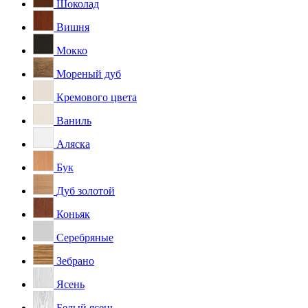
Шоколад
Вишня
Мокко
Мореный дуб
Кремового цвета
Ваниль
Аляска
Бук
Дуб золотой
Коньяк
Серебряные
Зебрано
Ясень
Белый ясень