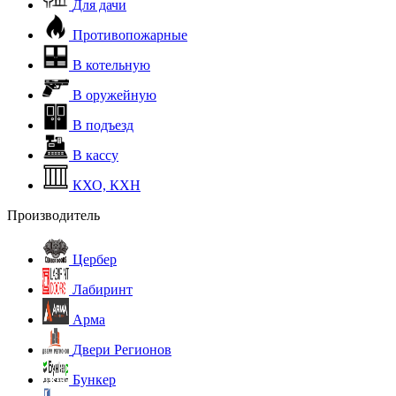
Для дачи
Противопожарные
В котельную
В оружейную
В подъезд
В кассу
КХО, КХН
Производитель
Цербер
Лабиринт
Арма
Двери Регионов
Бункер