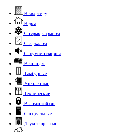
В квартиру
В дом
С терморазрывом
С зеркалом
С шумоизоляцией
В коттедж
Тамбурные
Утепленные
Технические
Взломостойкие
Специальные
Двухстворчатые