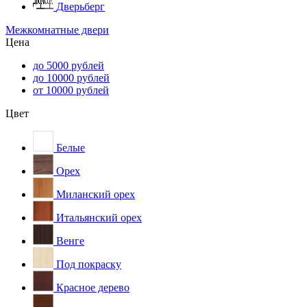
Дверьберг
Межкомнатные двери
Цена
до 5000 рублей
до 10000 рублей
от 10000 рублей
Цвет
Белые
Орех
Миланский орех
Итальянский орех
Венге
Под покраску
Красное дерево