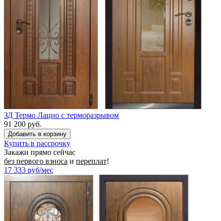
ЗД Термо Лацио с терморазрывом
91 200 руб.
Купить в рассрочку
Закажи прямо сейчас
без первого взноса
и
переплат
!
17 333
руб/мес