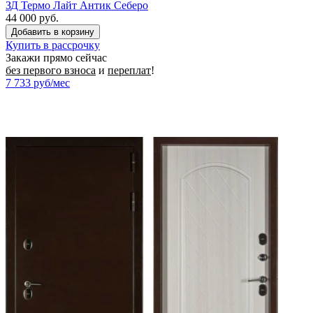
ЗД Термо Лайт Антик Себеро
44 000 руб.
Купить в рассрочку
Закажи прямо сейчас
без первого взноса
и
переплат
!
7 733
руб/мес