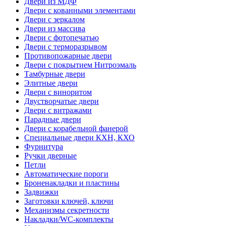
Двери из МДФ
Двери с кованными элементами
Двери с зеркалом
Двери из массива
Двери с фотопечатью
Двери с терморазрывом
Противопожарные двери
Двери с покрытием Нитроэмаль
Тамбурные двери
Элитные двери
Двери с виноритом
Двустворчатые двери
Двери с витражами
Парадные двери
Двери с корабельной фанерой
Специальные двери КХН, КХО
Фурнитура
Ручки дверные
Петли
Автоматические пороги
Броненакладки и пластины
Задвижки
Заготовки ключей, ключи
Механизмы секретности
Накладки/WC-комплекты