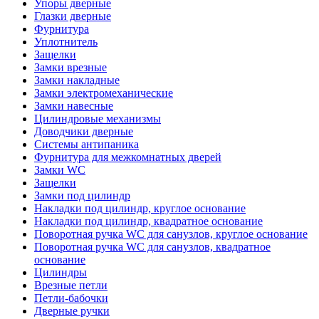
Упоры дверные
Глазки дверные
Фурнитура
Уплотнитель
Защелки
Замки врезные
Замки накладные
Замки электромеханические
Замки навесные
Цилиндровые механизмы
Доводчики дверные
Системы антипаника
Фурнитура для межкомнатных дверей
Замки WC
Защелки
Замки под цилиндр
Накладки под цилиндр, круглое основание
Накладки под цилиндр, квадратное основание
Поворотная ручка WC для санузлов, круглое основание
Поворотная ручка WC для санузлов, квадратное
основание
Цилиндры
Врезные петли
Петли-бабочки
Дверные ручки