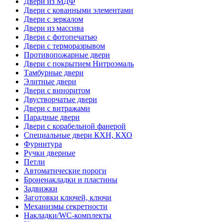
Двери из МДФ
Двери с кованными элементами
Двери с зеркалом
Двери из массива
Двери с фотопечатью
Двери с терморазрывом
Противопожарные двери
Двери с покрытием Нитроэмаль
Тамбурные двери
Элитные двери
Двери с виноритом
Двустворчатые двери
Двери с витражами
Парадные двери
Двери с корабельной фанерой
Специальные двери КХН, КХО
Фурнитура
Ручки дверные
Петли
Автоматические пороги
Броненакладки и пластины
Задвижки
Заготовки ключей, ключи
Механизмы секретности
Накладки/WC-комплекты