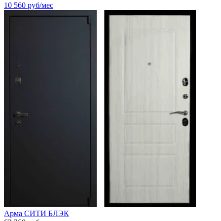
10 560
руб/мес
Арма СИТИ БЛЭК