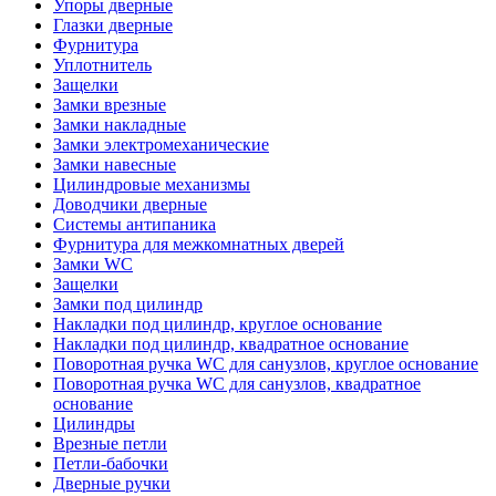
Упоры дверные
Глазки дверные
Фурнитура
Уплотнитель
Защелки
Замки врезные
Замки накладные
Замки электромеханические
Замки навесные
Цилиндровые механизмы
Доводчики дверные
Системы антипаника
Фурнитура для межкомнатных дверей
Замки WC
Защелки
Замки под цилиндр
Накладки под цилиндр, круглое основание
Накладки под цилиндр, квадратное основание
Поворотная ручка WC для санузлов, круглое основание
Поворотная ручка WC для санузлов, квадратное
основание
Цилиндры
Врезные петли
Петли-бабочки
Дверные ручки