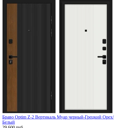
Браво Optim Z-2 Вертикаль Муар черный-Грецкий Орех/
Белый
29 600 руб.