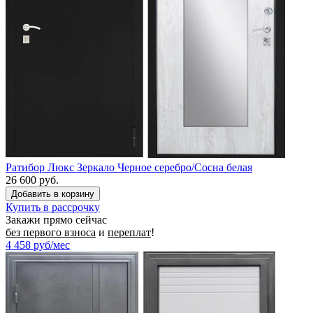
Ратибор Люкс Зеркало Черное серебро/Сосна белая
26 600 руб.
Купить в рассрочку
Закажи прямо сейчас
без первого взноса
и
переплат
!
4 458
руб/мес