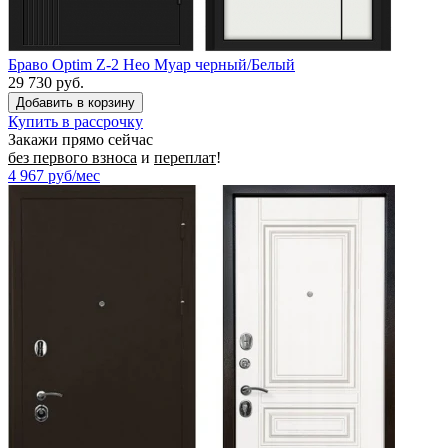
Браво Optim Z-2 Нео Муар черный/Белый
29 730 руб.
Купить в рассрочку
Закажи прямо сейчас
без первого взноса
и
переплат
!
4 967
руб/мес