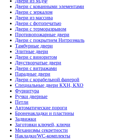
Двери из МДФ
Двери с кованными элементами
Двери с зеркалом
Двери из массива
Двери с фотопечатью
Двери с терморазрывом
Противопожарные двери
Двери с покрытием Нитроэмаль
Тамбурные двери
Элитные двери
Двери с виноритом
Двустворчатые двери
Двери с витражами
Парадные двери
Двери с корабельной фанерой
Специальные двери КХН, КХО
Фурнитура
Ручки дверные
Петли
Автоматические пороги
Броненакладки и пластины
Задвижки
Заготовки ключей, ключи
Механизмы секретности
Накладки/WC-комплекты