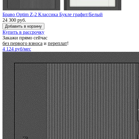
Браво Optim Z-2 Классика Букле графит/Белый
24 300 руб.
Купить в рассрочку
Закажи прямо сейчас
без первого взноса
и
переплат
!
4 124
руб/мес