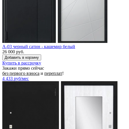
A-03 черный сатин - кашемир белый
26 000 руб.
Купить в рассрочку
Закажи прямо сейчас
без первого взноса
и
переплат
!
4 433
руб/мес