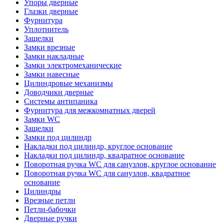
Упоры дверные
Глазки дверные
Фурнитура
Уплотнитель
Защелки
Замки врезные
Замки накладные
Замки электромеханические
Замки навесные
Цилиндровые механизмы
Доводчики дверные
Системы антипаника
Фурнитура для межкомнатных дверей
Замки WC
Защелки
Замки под цилиндр
Накладки под цилиндр, круглое основание
Накладки под цилиндр, квадратное основание
Поворотная ручка WC для санузлов, круглое основание
Поворотная ручка WC для санузлов, квадратное
основание
Цилиндры
Врезные петли
Петли-бабочки
Дверные ручки