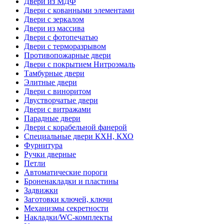
Двери из МДФ
Двери с кованными элементами
Двери с зеркалом
Двери из массива
Двери с фотопечатью
Двери с терморазрывом
Противопожарные двери
Двери с покрытием Нитроэмаль
Тамбурные двери
Элитные двери
Двери с виноритом
Двустворчатые двери
Двери с витражами
Парадные двери
Двери с корабельной фанерой
Специальные двери КХН, КХО
Фурнитура
Ручки дверные
Петли
Автоматические пороги
Броненакладки и пластины
Задвижки
Заготовки ключей, ключи
Механизмы секретности
Накладки/WC-комплекты