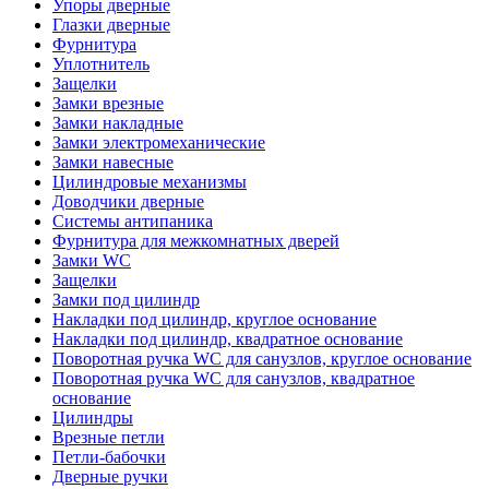
Упоры дверные
Глазки дверные
Фурнитура
Уплотнитель
Защелки
Замки врезные
Замки накладные
Замки электромеханические
Замки навесные
Цилиндровые механизмы
Доводчики дверные
Системы антипаника
Фурнитура для межкомнатных дверей
Замки WC
Защелки
Замки под цилиндр
Накладки под цилиндр, круглое основание
Накладки под цилиндр, квадратное основание
Поворотная ручка WC для санузлов, круглое основание
Поворотная ручка WC для санузлов, квадратное
основание
Цилиндры
Врезные петли
Петли-бабочки
Дверные ручки