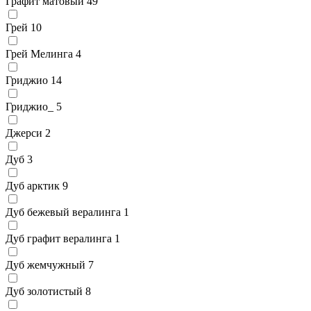
Графит матовый
49
Грей
10
Грей Мелинга
4
Гриджио
14
Гриджио_
5
Джерси
2
Дуб
3
Дуб арктик
9
Дуб бежевый вералинга
1
Дуб графит вералинга
1
Дуб жемчужный
7
Дуб золотистый
8