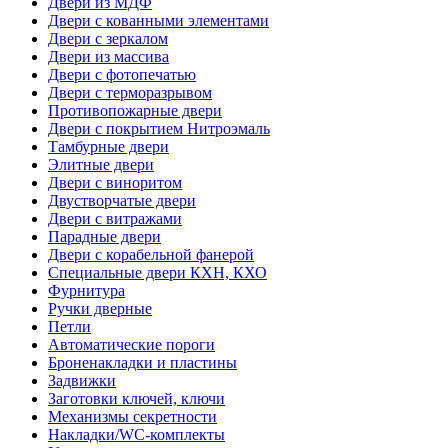
Двери из МДФ
Двери с кованными элементами
Двери с зеркалом
Двери из массива
Двери с фотопечатью
Двери с терморазрывом
Противопожарные двери
Двери с покрытием Нитроэмаль
Тамбурные двери
Элитные двери
Двери с виноритом
Двустворчатые двери
Двери с витражами
Парадные двери
Двери с корабельной фанерой
Специальные двери КХН, КХО
Фурнитура
Ручки дверные
Петли
Автоматические пороги
Броненакладки и пластины
Задвижки
Заготовки ключей, ключи
Механизмы секретности
Накладки/WC-комплекты