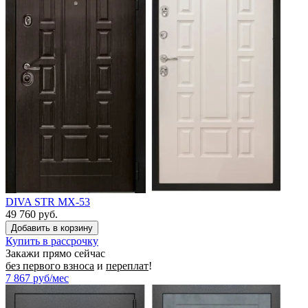
DIVA STR МХ-53
49 760 руб.
Купить в рассрочку
Закажи прямо сейчас
без первого взноса
и
переплат
!
7 867
руб/мес