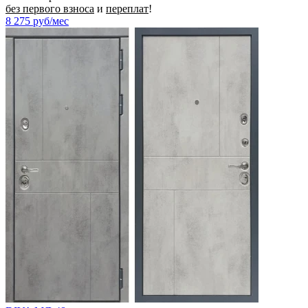
без первого взноса
и
переплат
!
8 275
руб/мес