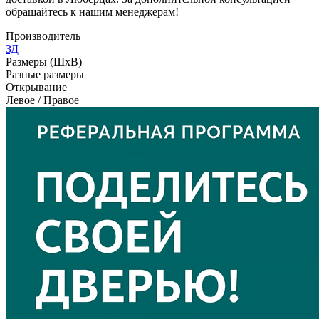
обращайтесь к нашим менеджерам!
Производитель
ЗД
Размеры (ШxВ)
Разные размеры
Открывание
Левое / Правое