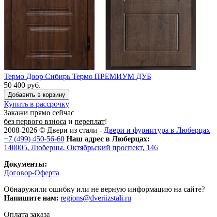
Термо Доор Сибирь Термо ПРЕМИУМ ДУБ
50 400 руб.
Купить в рассрочку
Закажи прямо сейчас
без первого взноса
и
переплат
!
2008-2026 ©
Двери из стали
-
Двери и фурнитура в Люберцах
+7 (499) 450-56-60
Наш адрес в Люберцах:
140005,
Люберцы
,
Октябрьский проспект, 146
Документы:
Договор-Оферта
Обнаружили ошибку или не верную информацию на сайте?
Напишите нам:
regions@dveriizstali.ru
Оплата заказа