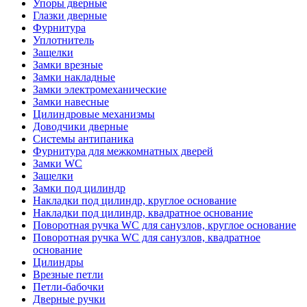
Упоры дверные
Глазки дверные
Фурнитура
Уплотнитель
Защелки
Замки врезные
Замки накладные
Замки электромеханические
Замки навесные
Цилиндровые механизмы
Доводчики дверные
Системы антипаника
Фурнитура для межкомнатных дверей
Замки WC
Защелки
Замки под цилиндр
Накладки под цилиндр, круглое основание
Накладки под цилиндр, квадратное основание
Поворотная ручка WC для санузлов, круглое основание
Поворотная ручка WC для санузлов, квадратное
основание
Цилиндры
Врезные петли
Петли-бабочки
Дверные ручки